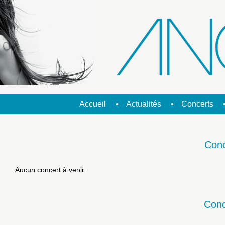
Accueil
Actualités
Concerts
Conc
Aucun concert à venir.
Conc